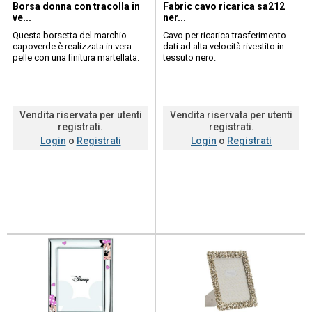
Borsa donna con tracolla in
Fabric cavo ricarica sa212
ve...
ner...
Questa borsetta del marchio
Cavo per ricarica trasferimento
capoverde è realizzata in vera
dati ad alta velocità rivestito in
pelle con una finitura martellata.
tessuto nero.
grazie alla pratica tracolla rimovi...
connettori usb - type c in pvc
rinforzato....
Vendita riservata per utenti
Vendita riservata per utenti
registrati.
registrati.
Login
o
Registrati
Login
o
Registrati