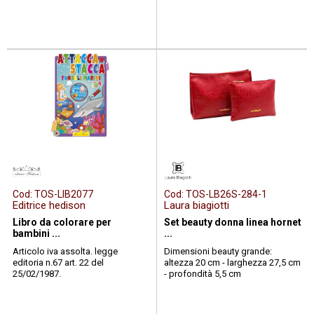
Cod:
TOS-LIB2077
Cod:
TOS-LB26S-284-1
Editrice hedison
Laura biagiotti
Libro da colorare per
Set beauty donna linea hornet
bambini ...
...
Articolo iva assolta. legge
Dimensioni beauty grande:
editoria n.67 art. 22 del
altezza 20 cm - larghezza 27,5 cm
25/02/1987.
- profondità 5,5 cm
prodotto sicuro per i bambini,
dimensioni beauty piccolo:
realizzato con stampa saphi...
altezza 17 cm - ...