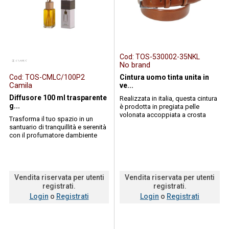
Cod:
TOS-530002-35NKL
No brand
Cod:
TOS-CMLC/100P2
Cintura uomo tinta unita in
Camila
ve...
Diffusore 100 ml trasparente
Realizzata in italia, questa cintura
g...
è prodotta in pregiata pelle
volonata accoppiata a crosta
Trasforma il tuo spazio in un
termosaldata, una lavorazione
santuario di tranquillità e serenità
che ...
con il profumatore dambiente
sweet dreams di camila.
la...
Vendita riservata per utenti
Vendita riservata per utenti
registrati.
registrati.
Login
o
Registrati
Login
o
Registrati