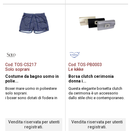
Cod:
TOS-CS217
Cod:
TOS-PB0003
Solo soprani
Le kikke
Costume da bagno uomo in
Borsa clutch cerimonia
polie...
donna i...
Boxer mare uomo in poliestere
Questa elegante borsetta clutch
solo soprani.
da cerimonia è un accessorio
i boxer sono dotati di fodera in
dallo stile chic e contemporaneo.
rete all'interno e una tasca
caratterizzata da una raffin...
posteriore con chiu...
Vendita riservata per utenti
Vendita riservata per utenti
registrati.
registrati.