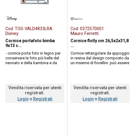
Cod:
TOS-VALD4833LRA
Cod:
0372570001
Disney
Mauro Ferretti
Cornice portafoto bimba
Cornice flolly cm 26,5x2x31,8
9x13 c...
...
- cornice porta foto in legno per
Cornice rettangolare da appoggio
conservare le foto più belle del
in resina dal design composto da
neonato e della bambina e da
un insieme di fiorellini. può essere
tenere tra gli accessori della ca...
posizionata sia in orizzon...
Vendita riservata per utenti
Vendita riservata per utenti
registrati.
registrati.
Login
o
Registrati
Login
o
Registrati