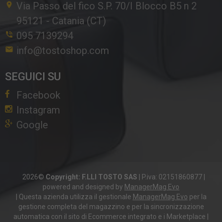
Via Passo del fico S.P. 70/I Blocco B5 n 2
95121
-
Catania (CT)
095 7139294
info@tostoshop.com
SEGUICI SU
Facebook
Instagram
Google
2026©
Copyright: F.LLI TOSTO SAS
|
P.iva: 02151860877
|
powered and designed by
ManagerMag Evo
| Questa azienda utilizza il gestionale
ManagerMag Evo
per la
gestione completa del magazzino e per la sincronizzazione
automatica con il sito di Ecommerce integrato e i Marketplace |